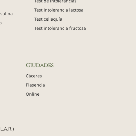
Test de intolerancias
Test intolerancia lactosa
nsulina
Test celiaquía
o
Test intolerancia fructosa
Ciudades
Cáceres
.
Plasencia
Online
.A.R.)