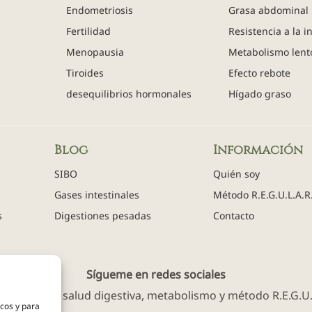
Endometriosis
Grasa abdominal
s
Fertilidad
Resistencia a la i
Menopausia
Metabolismo lent
Tiroides
Efecto rebote
desequilibrios hormonales
Hígado graso
Blog
Información
SIBO
Quién soy
Gases intestinales
Método R.E.G.U.L.A.R
s
Digestiones pesadas
Contacto
Sígueme en redes sociales
enido sobre salud digestiva, metabolismo y método R.E.G.U.L
icos y para