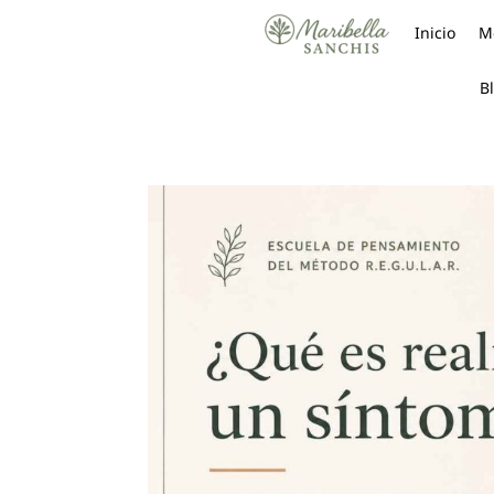
Inicio
Mé
B