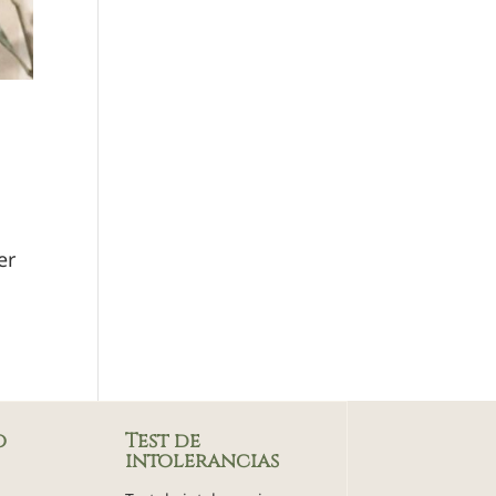
er
o
Test de
intolerancias