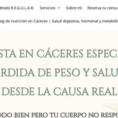
todo R.E.G.U.L.A.R.
Servicios
Sobre mí
Reserva tu consu
log de nutrición en Cáceres | Salud digestiva, hormonal y metaból
TA EN CÁCERES ESPE
ÉRDIDA DE PESO Y S
DESDE LA CAUSA REAL
todo bien pero tu cuerpo no res