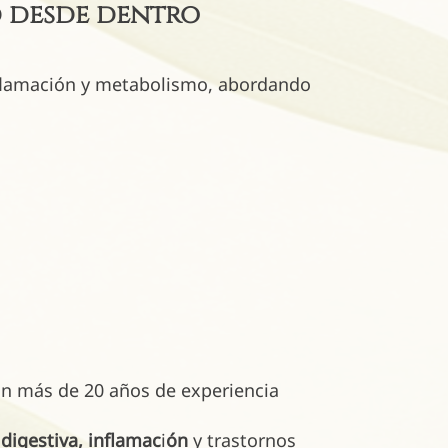
d desde dentro
inflamación y metabolismo, abordando
n más de 20 años de experiencia
d
digestiva, inflamac
i
ón
y trastornos